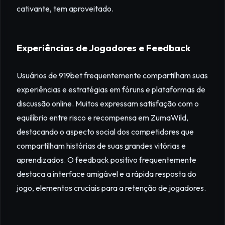
cativante, tem aproveitado.
Experiências de Jogadores e Feedback
Usuários de 919bet frequentemente compartilham suas
experiências e estratégias em fóruns e plataformas de
discussão online. Muitos expressam satisfação com o
equilíbrio entre risco e recompensa em ZumaWild,
destacando o aspecto social dos competidores que
compartilham histórias de suas grandes vitórias e
aprendizados. O feedback positivo frequentemente
destaca a interface amigável e a rápida resposta do
jogo, elementos cruciais para a retenção de jogadores.