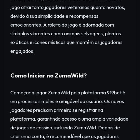
jogo atrai tanto jogadores veteranos quanto novatos,
devido à sua simplicidade e recompensas
emocionantes. A roleta do jogo é adornada com
símbolos vibrantes como animais selvagens, plantas
exóticas e ícones místicos que mantêm os jogadores
engajados.
Como Iniciar no ZumaWild?
Começar a jogar ZumaWild pela plataforma 919bet é
um processo simples e amigável ao usuário. Os novos
jogadores precisam primeiro se registrar na
plataforma, garantindo acesso a uma ampla variedade
de jogos de cassino, incluindo ZumaWild. Depois de
criar uma conta, é recomendável que os jogadores