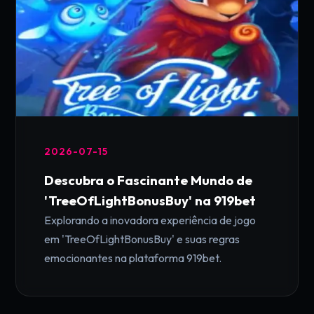
2026-07-15
Descubra o Fascinante Mundo de
'TreeOfLightBonusBuy' na 919bet
Explorando a inovadora experiência de jogo
em 'TreeOfLightBonusBuy' e suas regras
emocionantes na plataforma 919bet.