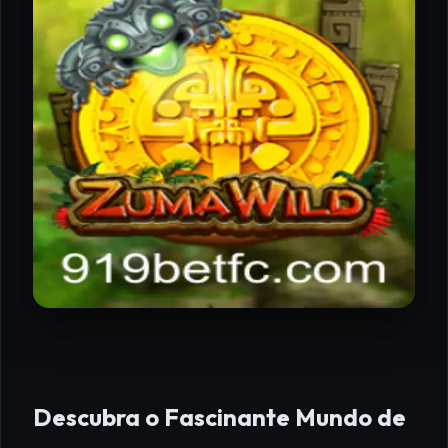
Descubra o Fascinante Mundo de