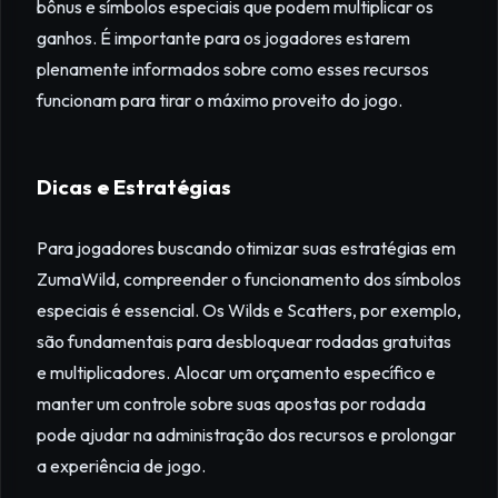
bônus e símbolos especiais que podem multiplicar os
ganhos. É importante para os jogadores estarem
plenamente informados sobre como esses recursos
funcionam para tirar o máximo proveito do jogo.
Dicas e Estratégias
Para jogadores buscando otimizar suas estratégias em
ZumaWild, compreender o funcionamento dos símbolos
especiais é essencial. Os Wilds e Scatters, por exemplo,
são fundamentais para desbloquear rodadas gratuitas
e multiplicadores. Alocar um orçamento específico e
manter um controle sobre suas apostas por rodada
pode ajudar na administração dos recursos e prolongar
a experiência de jogo.