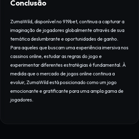
Conclusão
ZumaWild, disponível no 919bet, continua a capturar a
imaginação de jogadores globalmente através de sua
temática deslumbrante e oportunidades de ganho.
Para aqueles que buscam uma experiência imersiva nos
cassinos online, estudar as regras do jogo e
experimentar diferentes estratégias é fundamental. À
medida que o mercado de jogos online continua a
evoluir, ZumaWild está posicionado como um jogo
emocionante e gratificante para uma ampla gama de
jogadores.