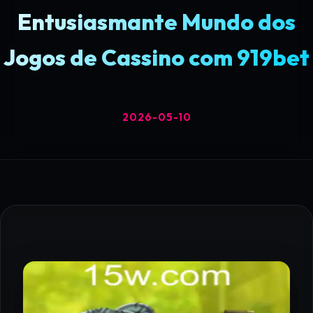
Entusiasmante Mundo dos
Jogos de Cassino com 919bet
2026-05-10