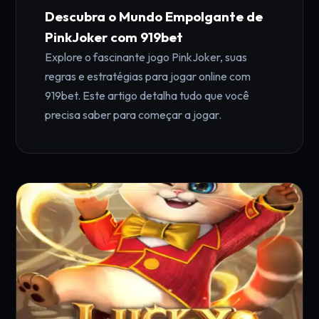
Descubra o Mundo Empolgante de
PinkJoker com 919bet
Explore o fascinante jogo PinkJoker, suas
regras e estratégias para jogar online com
919bet. Este artigo detalha tudo que você
precisa saber para começar a jogar.